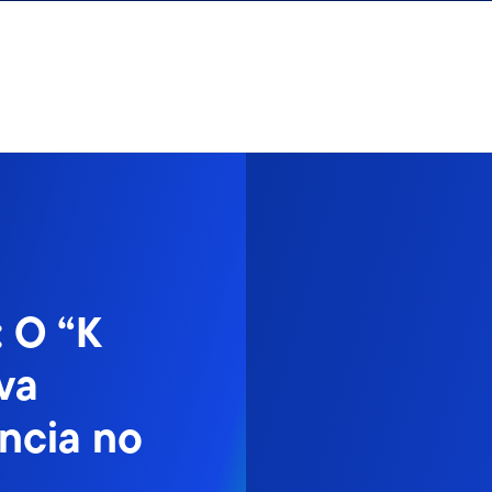
 O “K
va
ncia no