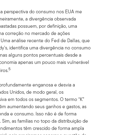
 da perspectiva do consumo nos EUA me
eiramente, a divergência observada
bastadas possuem, por definição, uma
 uma correção no mercado de ações
ma análise recente do Fed de Dallas, que
's, identifica uma divergência no consumo
penas alguns pontos percentuais desde a
 economia apenas um pouco mais vulnerável
5
iros.
é profundamente enganosa e desvia a
ados Unidos, de modo geral, os
iva em todos os segmentos. O termo “K”
” vêm aumentando seus ganhos e gastos, as
renda e consumo. Isso não é de forma
im, as famílias no topo da distribuição de
rendimentos têm crescido de forma ampla