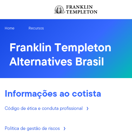
Ir para o índice
Home
Recursos
Franklin Templeton
Alternatives Brasil
Informações ao cotista
Código de ética e conduta profissional
Política de gestão de riscos