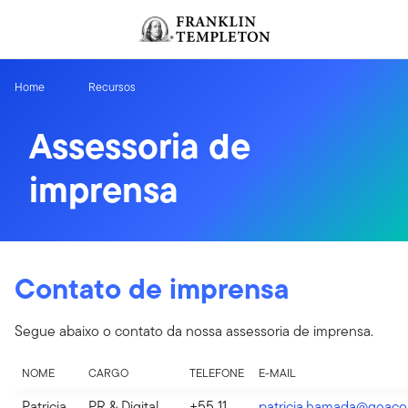
Ir para o índice
Home
Recursos
Assessoria de
imprensa
Contato de imprensa
Segue abaixo o contato da nossa assessoria de imprensa.
NOME
CARGO
TELEFONE
E-MAIL
Patricia
PR & Digital
+55 11
patricia.hamada@geaco