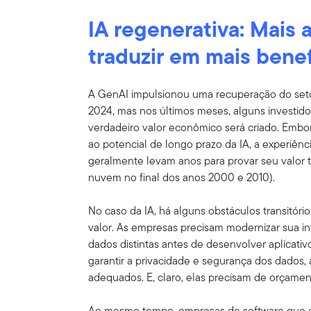
IA regenerativa: Mais
traduzir em mais bene
A GenAI impulsionou uma recuperação do seto
2024, mas nos últimos meses, alguns investid
verdadeiro valor econômico será criado. Embo
ao potencial de longo prazo da IA, a experiên
geralmente levam anos para provar seu valor 
nuvem no final dos anos 2000 e 2010).
No caso da IA, há alguns obstáculos transitór
valor. As empresas precisam modernizar sua inf
dados distintas antes de desenvolver aplicativ
garantir a privacidade e segurança dos dados, 
adequados. E, claro, elas precisam de orçament
Ao mesmo tempo, empresas de software que ge