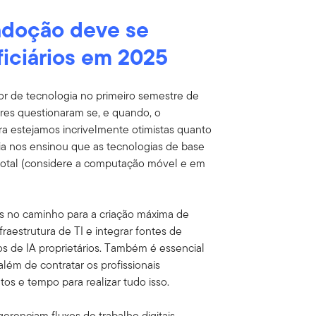
 adoção deve se
ficiários em 2025
r de tecnologia no primeiro semestre de
ores questionaram se, e quando, o
ra estejamos incrivelmente otimistas quanto
cia nos ensinou que as tecnologias de base
total (considere a computação móvel e em
ios no caminho para a criação máxima de
raestrutura de TI e integrar fontes de
os de IA proprietários. Também é essencial
além de contratar os profissionais
os e tempo para realizar tudo isso.
renciam fluxos de trabalho digitais