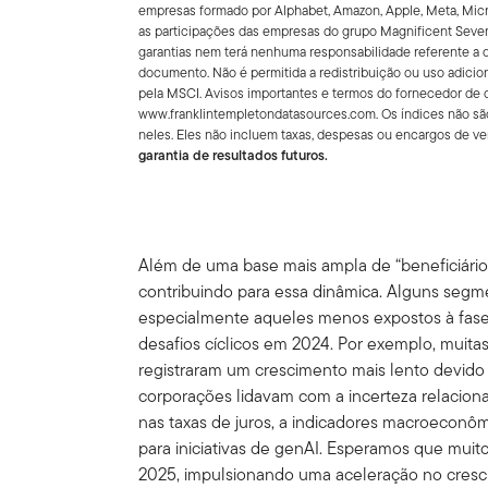
empresas formado por Alphabet, Amazon, Apple, Meta, Micro
as participações das empresas do grupo Magnificent Seven
garantias nem terá nenhuma responsabilidade referente a
documento. Não é permitida a redistribuição ou uso adicion
pela MSCI. Avisos importantes e termos do fornecedor de d
www.franklintempletondatasources.com. Os índices não são
neles. Eles não incluem taxas, despesas ou encargos de v
garantia de resultados futuros.
Além de uma base mais ampla de “beneficiários”
contribuindo para essa dinâmica. Alguns segme
especialmente aqueles menos expostos à fase i
desafios cíclicos em 2024. Por exemplo, muita
registraram um crescimento mais lento devido 
corporações lidavam com a incerteza relaciona
nas taxas de juros, a indicadores macroeconô
para iniciativas de genAI. Esperamos que mui
2025, impulsionando uma aceleração no cresc